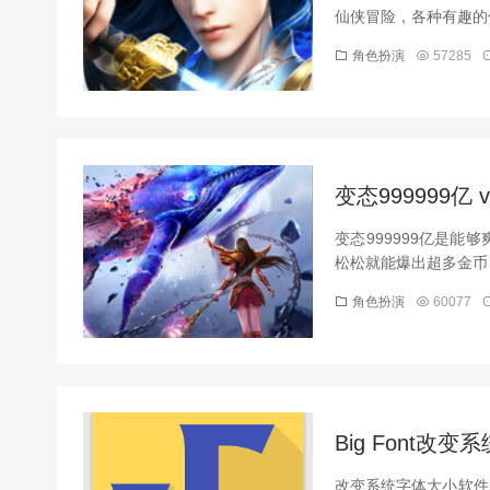
仙侠冒险，各种有趣的仙
角色扮演
57285
变态999999亿 
变态999999亿是
松松就能爆出超多金币，
角色扮演
60077
Big Font改变
改变系统字体大小软件