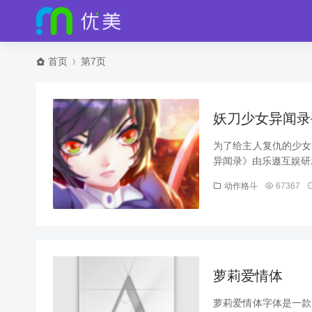
首页
第7页
妖刀少女异闻录手
为了给主人复仇的少女
异闻录》由乐遨互娱研发
动作格斗
67367
萝莉爱情体
萝莉爱情体字体是一款