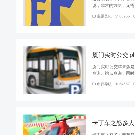
说，非常的方便，无需太
主题美化
66956
厦门实时公交ipho
厦门实时公交苹果版是
查询、站点查询，同时本
出行导航
64557
卡丁车之怒多人赛车
卡丁车之怒多人赛车是