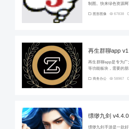
制图。快来绿色资源网下
图形图像
67838
再生群聊app v1
再生群聊app是专为
等功能板块，需要的朋友
商务办公
58967
缥缈九剑 v4.4.
缥缈九剑手游是一款好