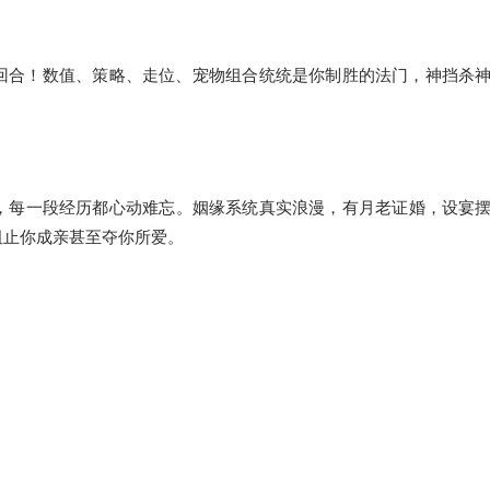
百回合！数值、策略、走位、宠物组合统统是你制胜的法门，神挡杀
，每一段经历都心动难忘。姻缘系统真实浪漫，有月老证婚，设宴
阻止你成亲甚至夺你所爱。