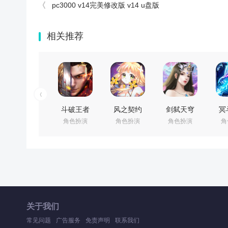
pc3000 v14完美修改版 v14 u盘版
相关推荐
斗破王者
风之契约
剑弑天穹
冥
角色扮演
角色扮演
角色扮演
角
v1.0. 安卓版
v1.0 安卓版
v2.0.0.0.10
v1
安卓版
关于我们
常见问题
广告服务
免责声明
联系我们