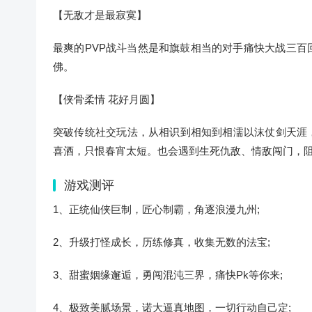
【无敌才是最寂寞】
最爽的PVP战斗当然是和旗鼓相当的对手痛快大战三
佛。
【侠骨柔情 花好月圆】
突破传统社交玩法，从相识到相知到相濡以沫仗剑天涯
喜酒，只恨春宵太短。也会遇到生死仇敌、情敌闯门，
游戏测评
1、正统仙侠巨制，匠心制霸，角逐浪漫九州;
2、升级打怪成长，历练修真，收集无数的法宝;
3、甜蜜姻缘邂逅，勇闯混沌三界，痛快Pk等你来;
4、极致美腻场景，诺大逼真地图，一切行动自己定;