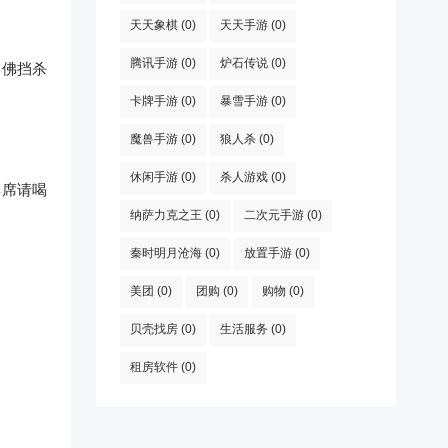
天天象棋
(0)
天天手游
(0)
腾讯手游
(0)
炉石传说
(0)
神佛挡杀
卡牌手游
(0)
暴雪手游
(0)
魔兽手游
(0)
狼人杀
(0)
休闲手游
(0)
杀人游戏
(0)
摆席请喝
纳萨力克之王
(0)
二次元手游
(0)
秦时明月沧海
(0)
放置手游
(0)
美团
(0)
团购
(0)
购物
(0)
贝壳找房
(0)
生活服务
(0)
租房软件
(0)