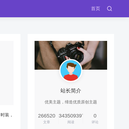
首页
站长简介
优美主题，缔造优质原创主题
变时装，
266520
343509397
0
文章
阅读
评论