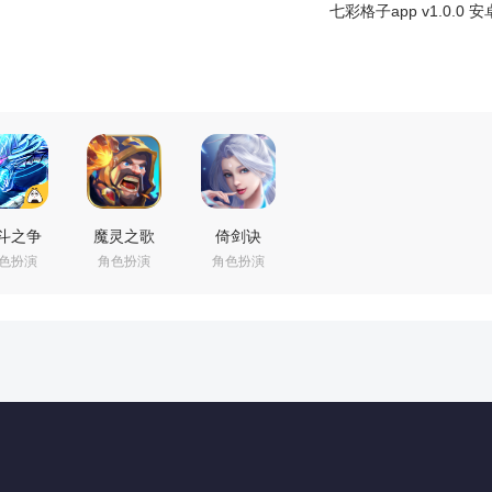
七彩格子app v1.0.0 
斗之争
魔灵之歌
倚剑诀
色扮演
角色扮演
角色扮演
.0 安卓版
v1.0 安卓版
v1.00.85 安
卓版