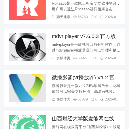
Rixtaapp是一款线上相亲交友软件平台，
用户可以通过Rixtaapp进行相亲交友，认
识到更多新的异性朋友，让自己早日脱
聊天通讯
56763
0
2026-08-09
单，快来下载体...
mdvr player v7.6.0.3 官方版
mdvrplayer是一款视频回放分析软件，通
过mdvrplayer播放器我们可以管理和播放
车载DVR录像，功能主要为文件查询和录
多媒体类
63927
0
2026-08-09
像播放...
微播影音(vr播放器) V1.2 官方
最新版
微播影音是一款vr和2d视频播放器，此播
放器可以完美支持标清、高清vr视频等，
支持360度全视角操控播放，让用户更好
多媒体类
57079
0
2026-08-09
的体验无死角的操作，...
山西财经大学版麦能网在线教
育平台苹果版 v1.0 官网ios版
麦能网在线教育平台(山西财经版)ios版是