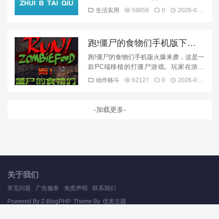
键查询周边球房，在线预约球桌，参与有
生活实用
59856
0
2026-08-09
趣的台球比赛等，感兴...
跑!僵尸的食物们手机版下载
v1.0 最新版
跑!僵尸的食物们手机版火爆来袭，这是一
款PC端移植的打僵尸游戏。玩家在游戏
将作为生存者，消灭地图上的所有丧尸，
动作格斗
62127
0
2026-08-09
操作极其简单，只需要点击即...
-加载更多-
关于我们
常见问题
广告服务
免责声明
联系我们
Powered By
Z-BlogPHP
Theme By
优美主题
Copyright Your WebSite.Some Rights Reserved.
桂ICP备2025060161号-1