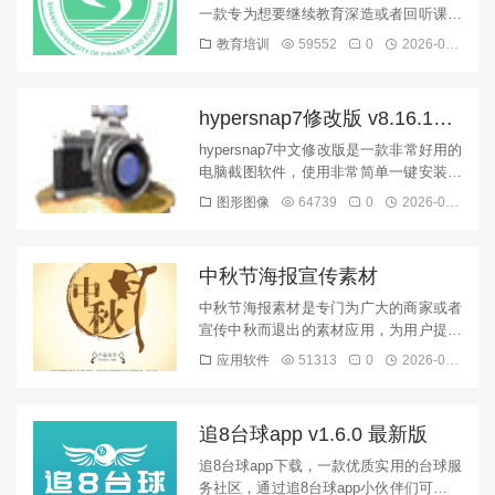
一款专为想要继续教育深造或者回听课程
的本校同学提供在线学习服务的手机学习
教育培训
59552
0
2026-08-09
软件，在这里有学校最专...
hypersnap7修改版 v8.16.13
绿色汉化版
hypersnap7中文修改版是一款非常好用的
电脑截图软件，使用非常简单一键安装即
可开始使用，支持截取图像、视频、网页
图形图像
64739
0
2026-08-09
多种功能，在线一键...
中秋节海报宣传素材
中秋节海报素材是专门为广大的商家或者
宣传中秋而退出的素材应用，为用户提供
海报素材下载，让你减少不必要的麻烦，
应用软件
51313
0
2026-08-09
快速制作海报宣传片，有需要者...
追8台球app v1.6.0 最新版
追8台球app下载，一款优质实用的台球服
务社区，通过追8台球app小伙伴们可以一