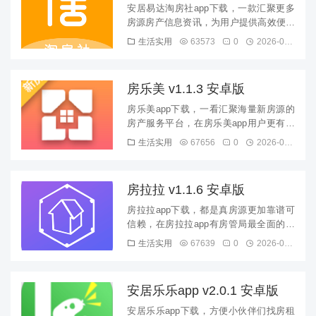
版
安居易达淘房社app下载，一款汇聚更多
房源房产信息资讯，为用户提供高效便捷
的房产服务，来安居易达淘房社app一键
生活实用
63573
0
2026-08-09
预约看房，车接车送更加方...
房乐美 v1.1.3 安卓版
房乐美app下载，一看汇聚海量新房源的
房产服务平台，在房乐美app用户更有更
加轻松便捷找到本区域新房资源，更加优
生活实用
67656
0
2026-08-09
质真实，还有更多生活服务...
房拉拉 v1.1.6 安卓版
房拉拉app下载，都是真房源更加靠谱可
信赖，在房拉拉app有房管局最全面的数
据信息，还有区块链房源分享奖励，更多
生活实用
67639
0
2026-08-09
房源更多赚钱选择，欢迎下...
安居乐乐app v2.0.1 安卓版
安居乐乐app下载，方便小伙伴们找房租