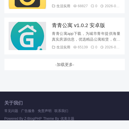
比宅app用户不仅可以快速找到适合的房
生活实用
68827
0
2026-08-09
源拎包入住，还有丰富的生...
青青公寓 v1.0.2 安卓版
青青公寓app下载，为城市青年提供海量
真实房源信息，优选精品公寓租赁，在青
青公寓app用户可以一键地图找房，拎包
生活实用
65139
0
2026-08-09
入住，更有智能管理服务，...
-加载更多-
关于我们
常见问题
广告服务
免责声明
联系我们
Powered By
Z-BlogPHP
Theme By
优美主题
Copyright Your WebSite.Some Rights Reserved.
桂ICP备2025060161号-1