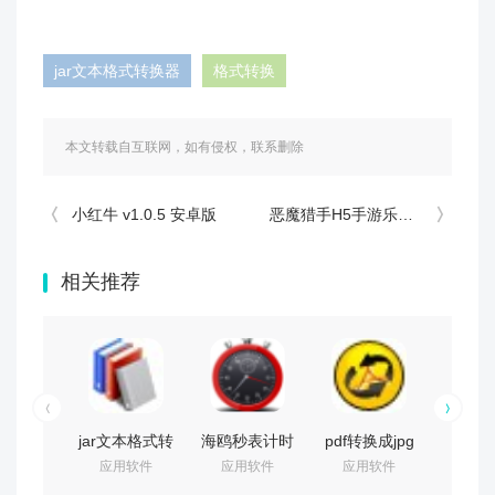
jar文本格式转换器
格式转换
本文转载自互联网，如有侵权，联系删除
小红牛 v1.0.5 安卓版
恶魔猎手H5手游乐嗨嗨版下载 v1.0 安卓版
相关推荐
jar文本格式转
海鸥秒表计时
pdf转换成jpg
苹果越
应用软件
应用软件
应用软件
应用
换器 v2.33 免
器 v1.0 绿色
转换器
果越狱