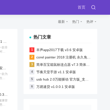
首页
最新
热门
热评
热门文章
姓名生肖星座配对 v1.1 手机版
一款非
丰声app2017下载 v3.6 安卓版
对工
分
corel painter 2018 注册机 永久免费版
非常
要错
简单百宝箱鼠标连点器 v7.3 简体中文绿色免费版
深国际物流圈 v5.2.4 安卓版
节奏天堂手游 v1.1 安卓版
一款为
生活
usb hub 2.0万能驱动 官方版_支持win7
以在
轻松便
万易速贷 v1.0.0.1 安卓版
长青健康管家app v1.0.3 最新版
健康管
患者
精