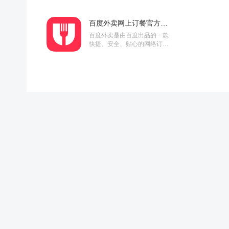
肴菜谱app让用户可以随时学习
制作美食，体验健康美味的饮...
百度外卖网上订餐官方下载 v5.16.0 安卓版
百度外卖是由百度出品的一款
快捷、安全、贴心的网络订餐
服务平台，现在正在向全国推
广，覆盖面积也越来越大，如
果百度外卖支持您所在的城市
订餐服...