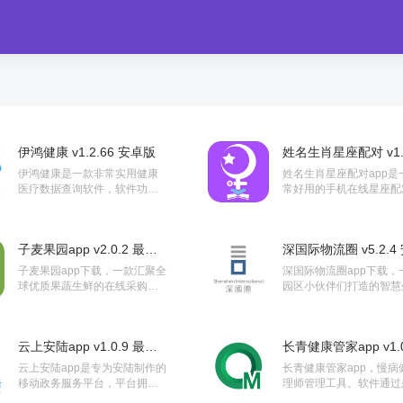
伊鸿健康 v1.2.66 安卓版
伊鸿健康是一款非常实用健康
姓名生肖星座配对app是
医疗数据查询软件，软件功能
常好用的手机在线星座配
非常强大，能够帮助基层医疗
具。大家在这里轻松配对
机构提高检验能力，能够使用
析，还有专属运势分析，
软件查询到最新、最全面的医
的实用。感兴趣的朋友不
子麦果园app v2.0.2 最新版
疗数据...
过了...
子麦果园app下载，一款汇聚全
深国际物流圈app下载，
球优质果蔬生鲜的在线采购配
园区小伙伴们打造的智慧
送平台，来子麦果园app绿色健
服务平台，更多的事情可
康果蔬一键选购，专业配送极
深国际物流圈app完成，
速上门，感兴趣就来下载了...
捷高效，了解一下！...
云上安陆app v1.0.9 最新版
云上安陆app是专为安陆制作的
长青健康管家app，慢病
移动政务服务平台，平台拥有
理师管理工具。软件通过
新闻资讯，政务办事，生活服
实时身体数据反馈，远程