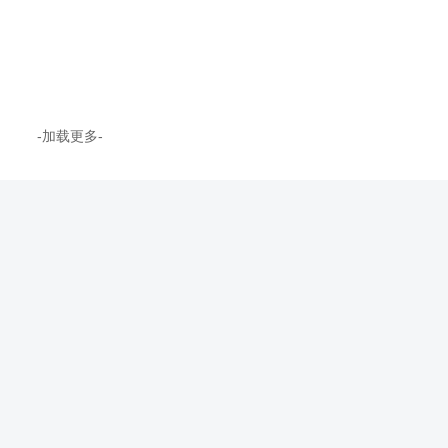
务等功能，是安陆人阅读新闻
准、高效、清晰管理客户
资讯及便捷生活入口，喜欢的
康，及时给予科学建议，
朋...
调节身...
-加载更多-