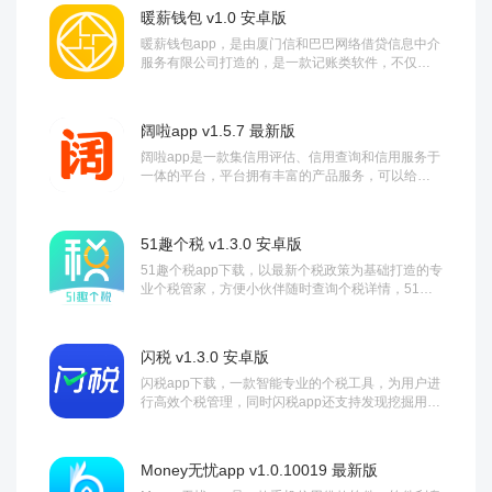
暖薪钱包 v1.0 安卓版
暖薪钱包app，是由厦门信和巴巴网络借贷信息中介
服务有限公司打造的，是一款记账类软件，不仅能
够记录日常开支，还能记录投资项目，并有图表展...
阔啦app v1.5.7 最新版
阔啦app是一款集信用评估、信用查询和信用服务于
一体的平台，平台拥有丰富的产品服务，可以给予
用户更好的信用生活体验，觉得不错的朋友可以前...
51趣个税 v1.3.0 安卓版
51趣个税app下载，以最新个税政策为基础打造的专
业个税管家，方便小伙伴随时查询个税详情，51趣
个税app让个税变的更简单，最新政策实时...
闪税 v1.3.0 安卓版
闪税app下载，一款智能专业的个税工具，为用户进
行高效个税管理，同时闪税app还支持发现挖掘用户
个税减免项目，有需要就来下载体验！...
Money无忧app v1.0.10019 最新版